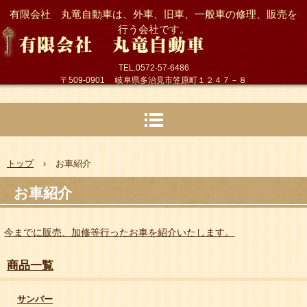
有限会社 丸竜自動車は、外車、旧車、一般車の修理、販売を
行う会社です。
TEL.0572-57-6486
〒509-0901 岐阜県多治見市笠原町１２４７－８
トップ
›
お車紹介
お車紹介
今までに販売、加修等行ったお車を紹介いたします。
商品一覧
サンバー