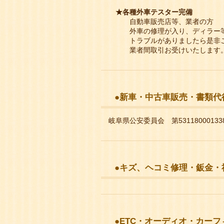
★各種外車テスター完備
自動車販売店等、業者の方
外車の修理が入り、ディラー等に出
トラブルがありましたら是非ご
業者間取引お受けいたします。
●新車・中古車販売・書類代
岐阜県公安委員会 第53118000133
●キズ、ヘコミ修理・鈑金・
●ETC・オーディオ・カーフ