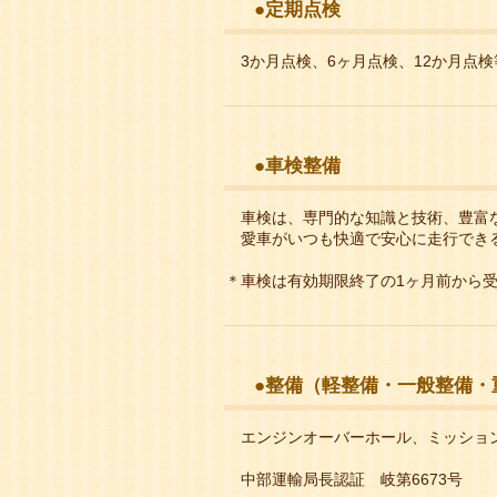
●定期点検
3か月点検、6ヶ月点検、12か月点
●車検整備
車検は、専門的な知識と技術、豊富
愛車がいつも快適で安心に走行でき
＊車検は有効期限終了の1ヶ
●整備（軽整備・一般整備・
エンジンオーバーホール、ミッショ
中部運輸局長認証 岐第6673号