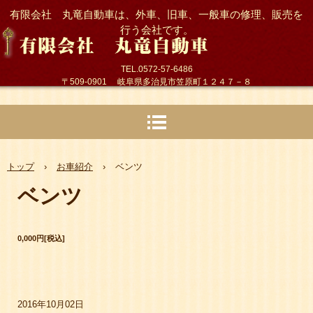
有限会社 丸竜自動車は、外車、旧車、一般車の修理、販売を
行う会社です。
TEL.0572-57-6486
〒509-0901 岐阜県多治見市笠原町１２４７－８
トップ
›
お車紹介
›
ベンツ
ベンツ
0,000円[税込]
2016年10月02日