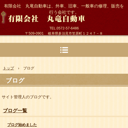
有限会社 丸竜自動車は、外車、旧車、一般車の修理、販売を
行う会社です。
TEL.0572-57-6486
〒509-0901 岐阜県多治見市笠原町１２４７－８
トップ
›
ブログ
ブログ
サイト管理人のブログです。
ブログ一覧
ブログ始めました