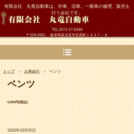
有限会社 丸竜自動車は、外車、旧車、一般車の修理、販売を
行う会社です。
TEL.0572-57-6486
〒509-0901 岐阜県多治見市笠原町１２４７－８
トップ
›
お車紹介
›
ベンツ
ベンツ
0,000円[税込]
2016年10月02日