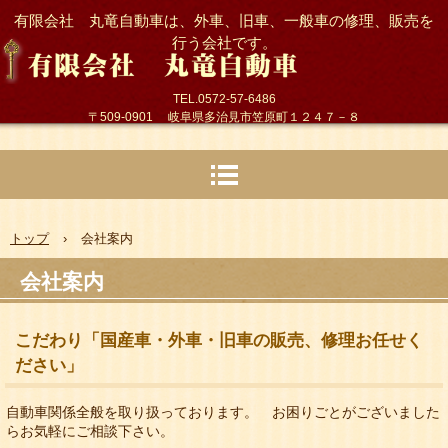
有限会社 丸竜自動車は、外車、旧車、一般車の修理、販売を
行う会社です。
TEL.0572-57-6486
〒509-0901 岐阜県多治見市笠原町１２４７－８
トップ
›
会社案内
会社案内
こだわり「国産車・外車・旧車の販売、修理お任せく
ださい」
自動車関係全般を取り扱っております。 お困りごとがございました
らお気軽にご相談下さい。