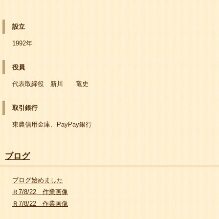
設立
1992年
役員
代表取締役 新川 竜史
取引銀行
東農信用金庫、PayPay銀行
ブログ
ブログ始めました
Ｒ7/8/22 作業画像
Ｒ7/8/22 作業画像